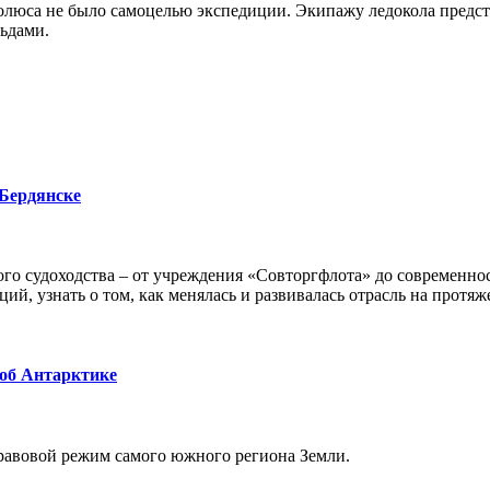
олюса не было самоцелью экспедиции. Экипажу ледокола предст
льдами.
 Бердянске
го судоходства – от учреждения «Совторгфлота» до современно
ий, узнать о том, как менялась и развивалась отрасль на протяж
 об Антарктике
равовой режим самого южного региона Земли.