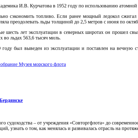
кадемика И.В. Курчатова в 1952 году по использованию атомной 
но сэкономить топливо. Если ранее мощный ледокол сжигал з
яла преодолевать льды толщиной до 2,5 метров с июня по октяб
ые шесть лет эксплуатации в северных широтах он прошел свы
х во льдах 563,6 тысяч миль.
9
году был выведен из эксплуатации и поставлен на вечную с
 Бердянске
го судоходства – от учреждения «Совторгфлота» до современно
ий, узнать о том, как менялась и развивалась отрасль на протяж