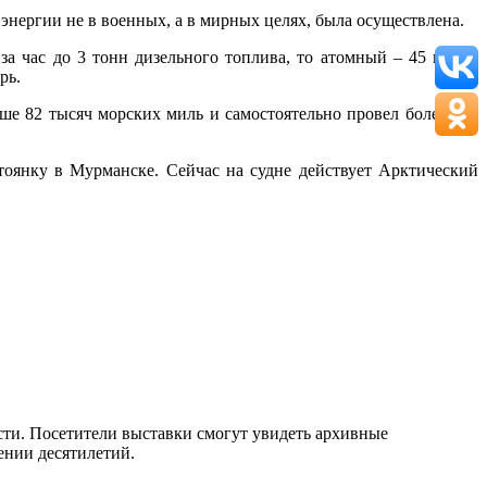
энергии не в военных, а в мирных целях, была осуществлена.
а час до 3 тонн дизельного топлива, то атомный – 45 грамм
рь.
ше 82 тысяч морских миль и самостоятельно провел более 400
тоянку в Мурманске. Сейчас на судне действует Арктический
сти. Посетители выставки смогут увидеть архивные
ении десятилетий.