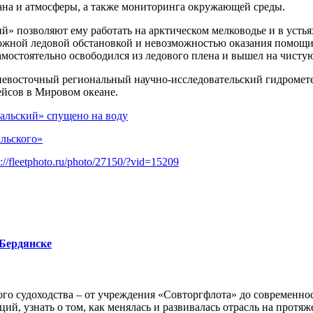
ана и атмосферы, а также мониторинга окружающей среды.
 позволяют ему работать на арктическом мелководье и в устьях
 сложной ледовой обстановкой и невозможностью оказания помо
мостоятельно освободился из ледового плена и вышел на чистую
евосточный региональный научно-исследовательский гидромете
ейсов в Мировом океане.
альский» спущено на воду
льского»
 Бердянске
го судоходства – от учреждения «Совторгфлота» до современно
ий, узнать о том, как менялась и развивалась отрасль на протяж