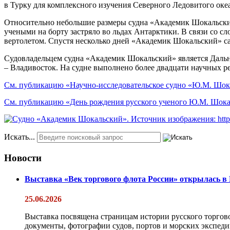
в Турку для комплексного изучения Северного Ледовитого оке
Относительно небольшие размеры судна «Академик Шокальский»
учеными на борту застряло во льдах Антарктики. В связи со
вертолетом. Спустя несколько дней «Академик Шокальский» са
Судовладельцем судна «Академик Шокальский» является Дальн
– Владивосток. На судне выполнено более двадцати научных р
См. публикацию «Научно-исследовательское судно «Ю.М. Шок
См. публикацию «День рождения русского ученого Ю.М. Шока
Искать...
Новости
Выставка «Век торгового флота России» открылась в
25.06.2026
Выставка посвящена страницам истории русского торгово
документы, фотографии судов, портов и морских экспедиц