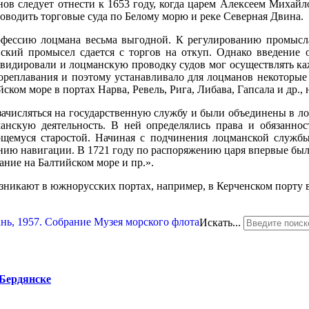
ов следует отнести к 1653 году, когда царем Алексеем Михай
роводить торговые суда по Белому морю и реке Северная Двина.
офессию лоцмана весьма выгодной. К регулированию промысла
нский промысел сдается с торгов на откуп. Однако введение
квидировали и лоцманскую проводку судов мог осуществлять ка
мореплавания и поэтому устанавливало для лоцманов некоторые 
ском море в портах Нарва, Ревель, Рига, Либава, Гапсала и др.,
зачисляться на государственную службу и были объединены в л
анскую деятельность. В ней определялись права и обязаннос
ющемуся старостой. Начиная с подчинения лоцманской службы
анию навигации. В 1721 году по распоряжению царя впервые был
ание на Балтийском море и пр.».
зникают в южнорусских портах, например, в Керченском порту в
Искать...
 Бердянске