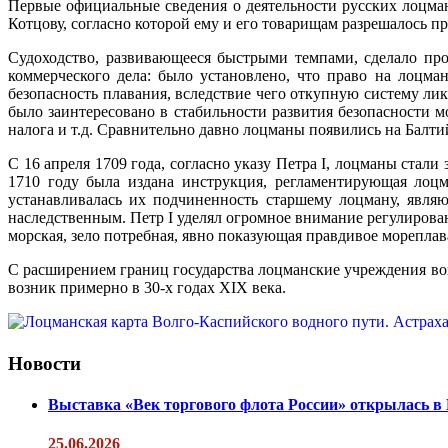
Первые официальные сведения о деятельности русских лоцман
Котцову, согласно которой ему и его товарищам разрешалось п
Судоходство, развивающееся быстрыми темпами, сделало пр
коммерческого дела: было установлено, что право на лоцма
безопасность плавания, вследствие чего откупную систему ли
было заинтересовано в стабильности развития безопасности 
налога и т.д. Сравнительно давно лоцманы появились на Балтий
С 16 апреля 1709 года, согласно указу Петра
I
, лоцманы стали 
1710 году была издана инструкция, регламентирующая лоцм
устанавливалась их подчиненность старшему лоцману, явля
наследственным. Петр I уделял огромное внимание регулиров
морская, зело потребная, явно показующая правдивое мореплав
С расширением границ государства лоцманские учреждения во
возник примерно в 30-х годах XIX века.
Новости
Выставка «Век торгового флота России» открылась в
25.06.2026