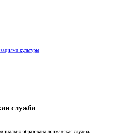
изациями культуры
кая служба
официально образована лоцманская служба.