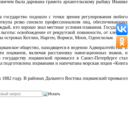
ловичем была дарована грамота архангельскому рыбаку Ивашке
 государство подошло с точки зрения регулирования любого
 откупа резко снизило профессионализм лиц, обеспечивающих
ждый, кто хорошо знал местные условия плавания. Государство
льготы: освобождение от рекрутской повинности, от хлебного
 на островах Котлин, Нарген, Вормси, Моон, Оденсхольм.
оцманское общество, находящееся в ведении Адмиралтейства. В
ти лоцманов, включая расстановку навигационных знаков, и
 государству лоцманский промысел в Санкт-Петербурге стал
а подготовлена лоцманами и напечатана морская лоция «Книга
 1882 году. В районах Дальнего Востока лоцманский промысел