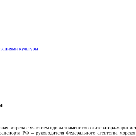
изациями культуры
а
бочая встреча с участием вдовы знаменитого литератора-марин
нспорта РФ – руководителя Федерального агентства морског