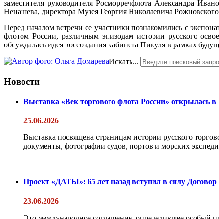
заместителя руководителя Росморречфлота Александра Иван
Ненашева, директора Музея Георгия Николаевича Рожновского 
Перед началом встречи ее участники познакомились с экспон
флотом России, различным эпизодам истории русского осво
обсуждалась идея воссоздания кабинета Пикуля в рамках буду
Искать...
Новости
Выставка «Век торгового флота России» открылась в
25.06.2026
Выставка посвящена страницам истории русского торгово
документы, фотографии судов, портов и морских экспедиц
Проект «ДАТЫ»: 65 лет назад вступил в силу Договор
23.06.2026
Это международное соглашение, определившее особый п