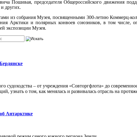
овича Пошивая, председателя Общероссийского движения подде
и других.
атами из собрания Музея, посвященными 300-летию Коммерц-кол
ения Арктики и полярных конвоев союзников, в том числе, о
щей экспозиции Музея.
 Бердянске
го судоходства – от учреждения «Совторгфлота» до современно
ий, узнать о том, как менялась и развивалась отрасль на протяж
 об Антарктике
равовой режим самого южного региона Земли.