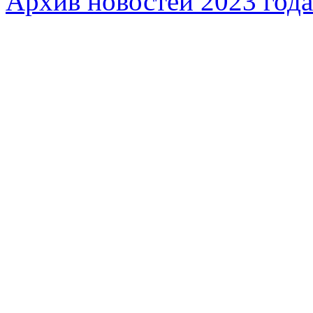
Архив новостей 2023 года
Федеральное бюджетное учреждение «Музей морс
речного флота»
115035, г. Москва, ул. Большая Ордынка, д. 19, стр.
© Условия использования материалов сайта