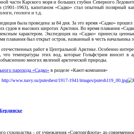
ерной части Карского моря и больших глубин Северного Ледовит
в (1901–1963), капитаном «Садко» стал опытный полярный ка
оги, геологи и т.д.
спедиция была проведена за 84 дня. За это время «Садко» прошел
их судов в высоких широтах Арктики. Во время плавания «Садк
ксным характером. Экспедиция на «Садко» принесла ценные 
мя плавания был открыт остров, названный в честь начальника 
 отечественных работ в Центральной Арктике. Особенно интер
, что температуры этих вод, которые Гольфстрим вносит в 
к объяснению многих явлений арктической природы.
ьного парохода «Садко»
в разделе «Кают-компания»
 Бердянске
го судоходства – от учреждения «Совторгфлота» до современно