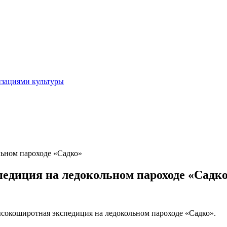
изациями культуры
льном пароходе «Садко»
едиция на ледокольном пароходе «Садк
высокоширотная экспедиция на ледокольном пароходе «Садко».