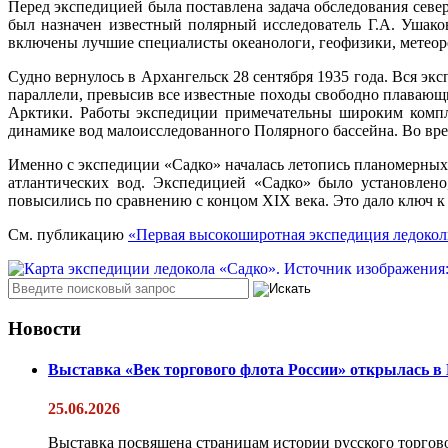
Перед экспедицией была поставлена задача обследования сев
был назначен известный полярный исследователь Г.А. Ушако
включены лучшие специалисты океанологи, геофизики, метеорол
Судно вернулось в Архангельск 28 сентября 1935 года. Вся эк
параллели, превысив все известные походы свободно плавающ
Арктики. Работы экспедиции примечательны широким компле
динамике вод малоисследованного Полярного бассейна. Во вре
Именно с экспедиции «Садко» началась летопись планомерных
атлантических вод. Экспедицией «Садко» было установлено
повысились по сравнению с концом XIX века. Это дало ключ 
См. публикацию
«Первая высокоширотная экспедиция ледокол
Новости
Выставка «Век торгового флота России» открылась в
25.06.2026
Выставка посвящена страницам истории русского торгово