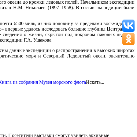
ого океана до кромки ледовых полей. Начальником экспедиции
питан Н.М. Николаев (1897–1958). В состав экспедиции были
 почти 6500 миль, из них половину за пределами восьмидесятой
о» впервые удалось исследовать большие глубины Центральной
сведения о жизни, скрытой под покровом паковых льдов, о
экспедиции Г.А. Ушакова.
есны данные экспедиции о распространении в высоких широтах
арктические моря и Северный Ледовитый океан, значительно
Искать...
сти. Посетители выставки смогут увидеть архивные