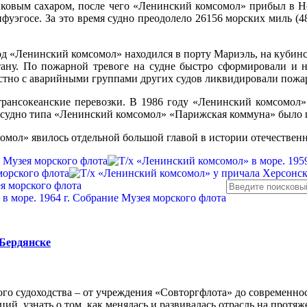
никовым сахаром, после чего «Ленинский комсомол» прибыл в Н
нфуэгос
е. За это время судно преодолело 26156 морских миль (
ход «Ленинский комсомол» находился в порту Мариэль, на кубинс
ану. По пожарной тревоге на судне быстро сформировали и н
стно с аварийными группами других судов ликвидировали пожа
трансокеанские перевозки.
В 1986 году «Ленинский комсомол»
 судно типа «Ленинский комсомол» «Парижская коммуна» было пр
омол» явилось отдельной большой главой в истории отечественн
 Бердянске
го судоходства – от учреждения «Совторгфлота» до современно
ий, узнать о том, как менялась и развивалась отрасль на протяж