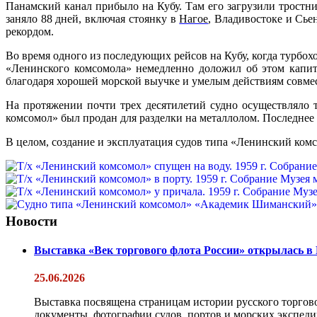
Панамский канал прибыло на Кубу. Там его загрузили трост
заняло 88 дней, включая стоянку в
Нагое
,
Владивостоке
и
Сье
рекордом.
Во время одного из последующих рейсов на Кубу, когда турбо
«Ленинского комсомола» немедленно доложил об этом капит
благодаря хорошей морской выучке и умелым действиям совме
На протяжении почти трех десятилетий судно осуществляло 
комсомол» был продан для разделки на металлолом. Последнее
В целом, создание и эксплуатация судов типа «Ленинский комс
Новости
Выставка «Век торгового флота России» открылась в
25.06.2026
Выставка посвящена страницам истории русского торгово
документы, фотографии судов, портов и морских экспедиц