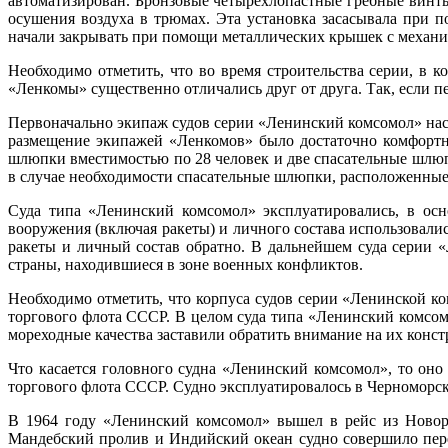
автоматизирован. Бронзовые четырехлопастные гребные винты
осушения воздуха в трюмах. Эта установка засасывала при 
начали закрывать при помощи металлических крышек с механ
Необходимо отметить, что во время строительства серии, в 
«Ленкомы» существенно отличались друг от друга. Так, если пе
Первоначально экипаж судов серии «Ленинский комсомол» насч
размещение экипажей «Ленкомов» было достаточно комфортн
шлюпки вместимостью по 28 человек и две спасательные шлюпк
в случае необходимости спасательные шлюпки, расположенные 
Суда типа «Ленинский комсомол» эксплуатировались, в ос
вооружения (включая ракеты) и личного состава использовал
ракеты и личный состав обратно. В дальнейшем суда серии 
страны, находившиеся в зоне военных конфликтов.
Необходимо отметить, что корпуса судов серии «Ленинской к
торгового флота СССР. В целом суда типа «Ленинский комсомо
мореходные качества заставили обратить внимание на их конс
Что касается головного судна «Ленинский комсомол», то оно 
торгового флота СССР. Судно эксплуатировалось в
Черноморск
В 1964 году «Ленинский комсомол» вышел в рейс из
Новор
Мандебский пролив
и
Индийский океан
судно совершило пере