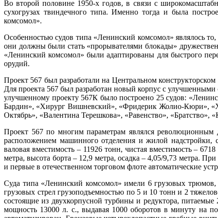
Во второй половине 1950-х годов, в связи с широкомасштаб
сухогрузах твиндечного типа. Именно тогда и была постро
комсомол».
Особенностью судов типа «Ленинский комсомол» являлось то, 
они должны были стать «прорывателями блокады» дружественн
«Ленинский комсомол» были адаптированы для быстрого пере
орудий.
Проект 567 был разработали на Центральном конструкторском 
Для проекта 567 был разработан новый корпус с улучшенными о
улучшенному проекту 567К было построено 25 судов: «Ленин
Бардин», «Хирург Вишневский», «Фридерик Жолио-Кюри», «Х
Октябрь», «Валентина Терешкова», «Равенство», «Братство»,
Проект 567 по многим параметрам являлся революционным д
расположением машинного отделения и жилой надстройки, с
валовая вместимость – 11926 тонн, чистая вместимость – 6718
метра, высота борта – 12,9 метра, осадка – 4,05/9,73 метра. П
и первые в отечественном торговом флоте автоматические уст
Суда типа «Ленинский комсомол» имели 6 грузовых трюмов, в
грузовых стрел грузоподъемностью по 5 и 10 тонн и 2 тяжело
состоящие из двухкорпусной турбины и
редуктора
, питаемые
мощность 13000 л. с., выдавая 1000 оборотов в минуту на п