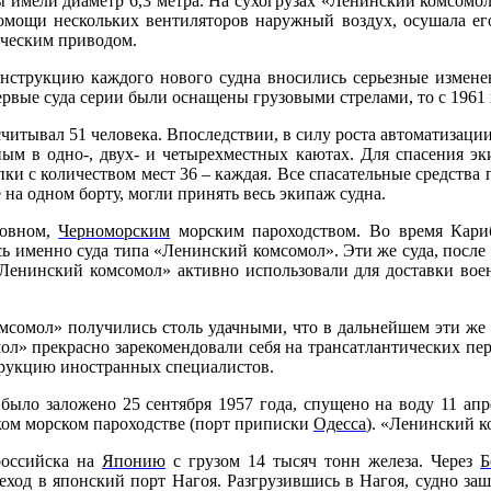
 имели диаметр 6,3 метра. На сухогрузах «Ленинский комсомол»
помощи нескольких вентиляторов наружный воздух, осушала е
ическим приводом.
конструкцию каждого нового судна вносились серьезные измен
рвые суда серии были оснащены грузовыми стрелами, то с 1961 г
итывал 51 человека. Впоследствии, в силу роста автоматизации
ым в одно-, двух- и четырехместных каютах. Для спасения эк
и с количеством мест 36 – каждая. Все спасательные средства
на одном борту, могли принять весь экипаж судна.
новном,
Черноморским
морским пароходством. Во время Кариб
ись именно суда типа «Ленинский комсомол». Эти же суда, пос
«Ленинский комсомол» активно использовали для доставки во
омсомол» получились столь удачными, что в дальнейшем эти ж
л» прекрасно зарекомендовали себя на трансатлантических пер
трукцию иностранных специалистов.
было заложено 25 сентября 1957 года, спущено на воду 11 апре
ом морском пароходстве
(порт приписки
Одесса
). «Ленинский к
оссийска
на
Японию
с грузом 14 тысяч тонн железа. Через
Б
ход в японский порт Нагоя. Разгрузившись в Нагоя, судно заш