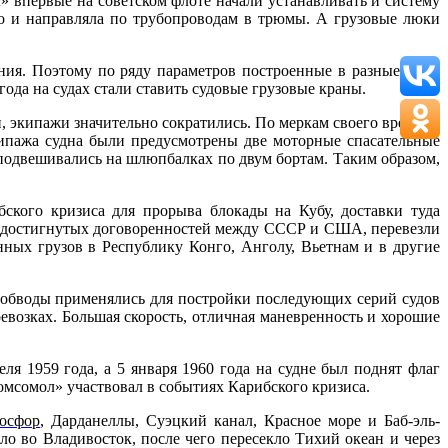
 впервые на советском флоте начали устанавливать и систему
го и направляла по трубопроводам в трюмы. А грузовые люки
ения. Поэтому по ряду параметров построенные в разные годы
ода на судах стали ставить судовые грузовые краны.
, экипажи значительно сократились. По меркам своего времени
ипажа судна были предусмотрены две моторные спасательные
 подвешивались на шлюпбалках по двум бортам. Таким образом,
ского кризиса для прорыва блокады на Кубу, доставки туда
ле достигнутых договоренностей между СССР и США, перевезли
енных грузов в
Республику Конго
,
Анголу
,
Вьетнам
и в другие
е обводы применялись для постройки последующих серий судов
евозках. Большая скорость, отличная маневренность и хорошие
ля 1959 года, а 5 января 1960 года на судне был поднят флаг
омсомол» участвовал в событиях Карибского кризиса.
осфор
,
Дарданеллы
,
Суэцкий канал
,
Красное море
и
Баб-эль-
ло во Владивосток, после чего пересекло Тихий океан и через