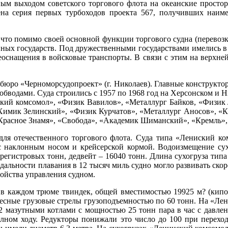
ным выходом советского торгового флота на океанские простор
ена серия первых турбоходов проекта 567, получивших наим
что помимо своей основной функции торгового судна (перевозка
ых государств. Под дружественными государствами имелись в в
оснащения в войсковые транспорты. В связи с этим на верхней
бюро «Черноморсудопроект» (г. Николаев). Главные конструкторы
бводами. Суда строились с 1957 по 1968 год на Херсонском и Н
ский комсомол», «Физик Вавилов», «Металлург Байков, «Физик 
имик Зелинский», «Физик Курчатов», «Металлург Аносов», «Кр
 «Красное Знамя», «Свобода», «Академик Шиманский», «Кремль
ля отечественного торгового флота. Суда типа «Лениский к
 наклонным носом и крейсерской кормой. Водоизмещение сухо
 регистровых тонн, дедвейт – 16040 тонн. Длина сухогруза тип
ри дальности плавания в 12 тысяч миль судно могло развивать ско
ройства управления судном.
 каждом трюме твиндек, общей вместимостью 19925 м? (кипова
весные грузовые стрелы грузоподъемностью по 60 тонн. На «Ле
 2
мазутными
котлами с мощностью 25 тонн пара в час с давлен
олном ходу. Редукторы понижали это число до 100 при перехо