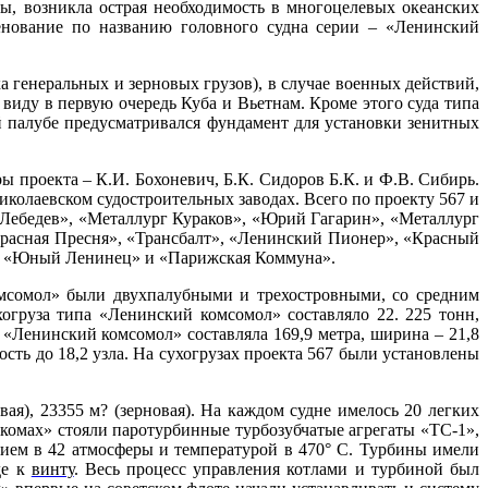
ы, возникла острая необходимость в многоцелевых океанских
енование по названию головного судна серии – «Ленинский
 генеральных и зерновых грузов), в случае военных действий,
иду в первую очередь Куба и Вьетнам. Кроме этого суда типа
 палубе предусматривался фундамент для установки зенитных
 проекта – К.И. Бохоневич, Б.К. Сидоров Б.К. и Ф.В. Сибирь.
иколаевском судостроительных заводах. Всего по проекту 567 и
Лебедев», «Металлург Кураков», «Юрий Гагарин», «Металлург
асная Пресня», «Трансбалт», «Ленинский Пионер», «Красный
», «Юный Ленинец» и «Парижская Коммуна».
омсомол» были двухпалубными и трехостровными, со средним
груза типа «Ленинский комсомол» составляло 22. 225 тонн,
а «Ленинский комсомол» составляла 169,9 метра, ширина – 21,8
рость до 18,2 узла. На сухогрузах проекта 567 были установлены
я), 23355 м? (зерновая). На каждом судне имелось 20 легких
нкомах» стояли паротурбинные турбозубчатые агрегаты «ТС-1»,
ием в 42 атмосферы и температурой в 470° С.
Турбины
имели
де к
винту
. Весь процесс управления котлами и турбиной был