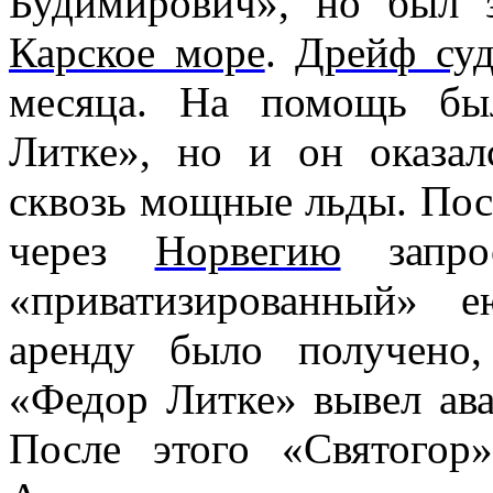
Будимирович
», но был 
Карское море
.
Дрейф су
месяца. На помощь бы
Литке
», но и он оказал
сквозь мощные льды. Посл
через
Норвегию
запро
«приватизированный» 
аренду было получено
«
Федор Литке
» вывел ав
После этого «Святогор