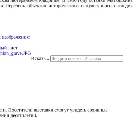
нском лютеранском кладбище. В 1956 году останки Матюшкина
в Перечень объектов исторического и культурного наследия
Искать...
сти. Посетители выставки смогут увидеть архивные
ении десятилетий.