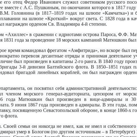
е его отец Федор Иванович служил советником русского посол
ее вместе с А.С. Пушкиным, по окончании которого в 1817 году
В.М. Головнина (в 1817–1819 годах на шлюпе «Камчатка») и ба
плавании на шлюпе «Кроткий» вокруг света. С 1828 года в кач
был награжден орденом Св. Владимира 4-й степени.
гом «Ахиллес» в сражении с идриотами острова Пароса, Ф.Ф. Ма
ря 1831 года за проведение 18 морских кампаний Матюшкин был 
ое время командовал фрегатом «Амфитрида», но вскоре был пе
нократно перевозя десантные отряды и принимая деятельное уч
личие был произведен в капитаны 2-го ранга. В 1840 году произ
 бригады 3-й дивизии Балтийского флота. В 1850–1851 годах 
ндовал бригадой линейных кораблей, он был награжден орден
партамента, он посвятил себя административной деятельности: 
ял членом морского генерал-аудиториата, цензором от морс
856 года Матюшкин был произведен в вице-адмиралы и 30
ната. 9 июня 1867 года произведен в адмиралы. В эти годы, 
тавку, посвященную Севастопольской обороне, в конце 1860-х г
о флота.
Своей семьи он никогда не имел, как не имел и собственного
мирал умер в Бологом (по другим источникам – в Петербурге) 16 