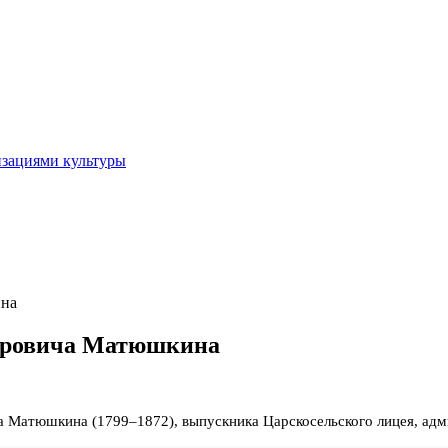
изациями культуры
ина
доровича Матюшкина
 Матюшкина (1799–1872), выпускника Царскосельского лицея, адми