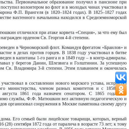
ьства. Первоначальное образование получил в пансионе при
 поступил волонтером во флот и в молодых чинах участвовал в
рона Ф.П. Врангеля (в 1820–1824 годах). В 1825–1827 годах
естве вахтенного начальника находился в Средиземноморской
тюшкин отличился при атаке корвета «Специя», за что ему был
награжден орденом Св. Георгия 4-й степени.
реведен в Черноморский флот. Командуя фрегатом «Браилов» и
астие в делах против горцев. В 1838 году участвовал в битве
веден в капитаны 1-го ранга и в 1849 году – в контр-адмиралы.
плавал у берегов Дании, Шлезвига и Голштинии. За успешную
ом Св. Владимира 3-й степени. Этим плаванием и окончилась
участвовал в составлении нового морского устава, исправлял
кого министерства, членом разных комитетов и с 1858 года
 августа 1861 года назначен сенатором. С 1865 года был
помимо службы, Ф.Ф. Матюшкин вел активную педагогическую и
одов организовал сооружения в Москве памятника своему другу
 дома. Его семьей были лицейские товарищи, которых, верный
(28) сентября 1872 года от паралича в возрасте 73 лет; к тому