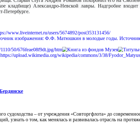
арища. Старый слуга Андрей Романов похоронил его на Смоле
кое кладбище) Александро-Невской лавры.
Надгробие входит 
т-Петербурге.
 Бердянске
го судоходства – от учреждения «Совторгфлота» до современно
ий, узнать о том, как менялась и развивалась отрасль на протяж