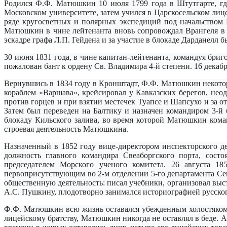
Родился Ф.Ф. Матюшкин 10 июля 1799 года в Штутгарте, гд
Московском университете, затем учился в Царскосельском лиц
ряде кругосветных и полярных экспедиций под начальством 
Матюшкин в чине лейтенанта вновь сопровождал Врангеля в 
эскадре графа Л.П. Гейдена и за участие в блокаде Дарданелл 
30 июня 1831 года, в чине капитан-лейтенанта, командуя бри
пожалован бант к ордену Св. Владимира 4-й степени. 16 декаб
Вернувшись в 1834 году в Кронштадт, Ф.Ф. Матюшкин некотор
кораблем «Варшава», крейсировал у Кавказских берегов, неод
против горцев и при взятии местечек Туапсе и Шапсухо и за от
Затем был переведен на Балтику и назначен командиром 3-й
блокаду Кильского залива, во время которой Матюшкин кома
строевая деятельность Матюшкина.
Назначенный в 1852 году вице-директором инспекторского де
должность главного командира Свеаборгского порта, состо
председателем Морского ученого комитета. 26 августа 1
первоприсутствующим во 2-м отделении 5-го департамента Се
общественную деятельность: писал учебники, организовал выс
А.С. Пушкину, плодотворно занимался историографией русског
Ф.Ф. Матюшкин всю жизнь оставался убежденным холостяком. 
лицейскому братству, Матюшкин никогда не оставлял в беде. Ад