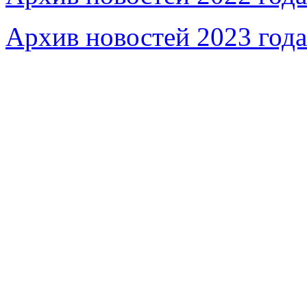
Архив новостей 2023 года
Федеральное бюджетное учреждение «Музей морс
речного флота»
115035, г. Москва, ул. Большая Ордынка, д. 19, стр.
© Условия использования материалов сайта