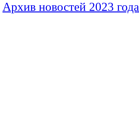
Архив новостей 2023 года
Федеральное бюджетное учреждение «Музей морс
речного флота»
115035, г. Москва, ул. Большая Ордынка, д. 19, стр.
© Условия использования материалов сайта