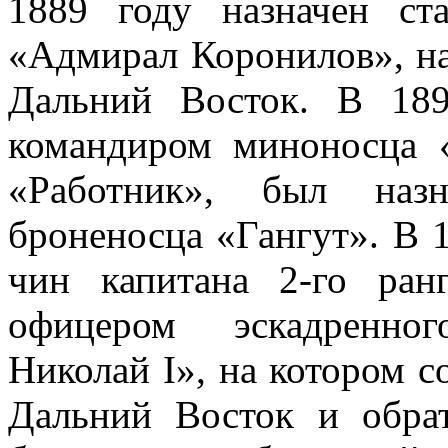
1889 году назначен с
«Адмирал Коронилов», на
Дальний Восток. В 189
командиром
миноносца
«
«Работник», был наз
броненосца
«
Гангут
». В 
чин капитана 2-го ра
офицером эскадренно
Николай I
», на котором с
Дальний Восток и обра