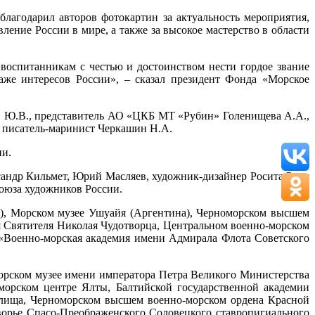
годарил авторов фотокартин за актуальность мероприятия,
ение России в мире, а также за высокое мастерство в области
воспитанникам с честью и достоинством нести гордое звание
аже интересов России», – сказал президент Фонда «Морское
в Ю.В., представитель АО «ЦКБ МТ «Рубин» Голенищева А.А.,
 писатель-маринист Черкашин Н.А.
ии.
андр Кильмет, Юрий Масляев, художник-дизайнер Росита Руис
союза художников России.
ь), Морском музее Ушуайя (Аргентина), Черноморском высшем
 Святителя Николая Чудотворца, Центральном военно-морском
 «Военно-морская академия имени Адмирала Флота Советского
орском музее имени императора Петра Великого Министерства
орском центре Ялты, Балтийской государственной академии
илища, Черноморском высшем военно-морском ордена Красной
ворье Спасо-Преображенского Соловецкого ставропигиального