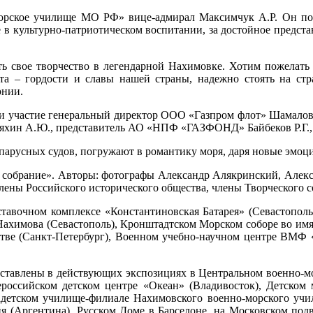
ское училище МО РФ» вице-адмирал Максимчук А.Р. Он побла
в культурно-патриотическом воспитании, за достойное представл
ть свое творчество в легендарной Нахимовке. Хотим пожелать 
а – гордости и славы нашей страны, надежно стоять на стр
онии.
ли участие генеральный директор ООО «Газпром флот» Шамало
ряхин А.Ю., представитель АО «НПФ «ГАЗФОНД» Байбеков Р.Г.,
 парусных судов, погружают в романтику моря, даря новые эмоц
 собрание». Авторы: фотографы Александр Алякринский, Алекс
члены Российского исторического общества, члены Творческого 
ставочном комплексе «Константиновская Батарея» (Севастопол
Нахимова (Севастополь), Кронштадтском Морском соборе во имя
стве (Санкт-Петербург), Военном учебно-научном центре ВМФ
дставлены в действующих экспозициях в Центральном военно-м
ссийском детском центре «Океан» (Владивосток), Детском м
адетском училище-филиале Нахимовского военно-морского уч
 (Аргентина), Русском Доме в Барселоне, на Московском под