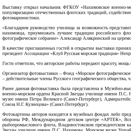
Выставку открыл начальник ФГКОУ «Нахимовское военно-мор
популяризацию отечественных флотских традиций, содействие 
фотомаринистики.
«Благодарим руководство училища за возможность представи
нахимовца, приумножать лучшие традиции российского флот
фотографическое собрание» Александр Алякринский на церем
В качестве приглашенных гостей в открытии выставки приня
президент Ассоциации «Клуб Русская морская традиция» Неп
Гости отметили, что авторские работы передают красоту, мощь
Организатор фотовыставки – Фонд «Морское фотографическое
– действительные члены Русского географического общества, 
Ранее данная фотовыставка была представлена в Музейно-вы
военно-морском ордена Красной Звезды училище имени П.С. 
музее имени Петра Великого (Санкт-Петербург), Адмиралтей
Союза Н.Г. Кузнецова» (Санкт-Петербург).
Фотокартины авторов находятся в музейных фондах либо пре
обороны РФ, Международном детском центре «АРТЕК», Всеро
рыбопромыслового флота, Владивостокском президентском к
Звезды училище имени П.С. Нахимова, Морском музее Ушуайя