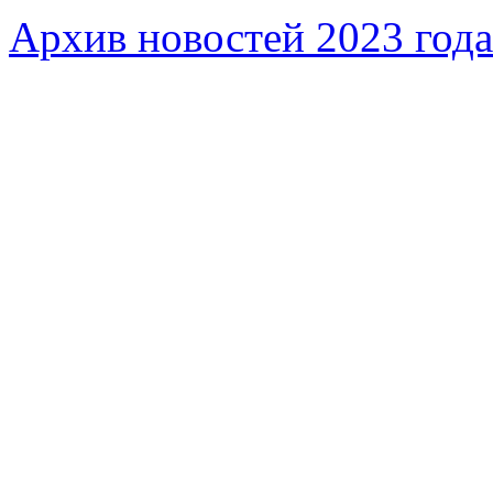
Архив новостей 2023 года
Федеральное бюджетное учреждение «Музей морс
речного флота»
115035, г. Москва, ул. Большая Ордынка, д. 19, стр.
© Условия использования материалов сайта