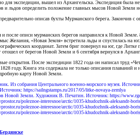
но для экспедиции, вышел из Архангельска. Экспедиция была н
нов и льдов определить положение главных мысов Новой Земли не
предварительно описав бухты Мурманского берега. Закончив с о
и после описи мурманских берегов направился к Новой Земле. 8
 мыс Желания, «Новая Земля» встретила льды и спустилась на юг
еографических координат. Затем бриг повернул на юг, где Литк
отошел от берегов Новой Земли и 6 сентября вернулся в Арханг
вые открытия. После экспедиции 1822 года он написал труд «Ч
1828 году. Книга эта содержала не только описания плаваний и 
одробную карту Новой Земли.
 Бердянске