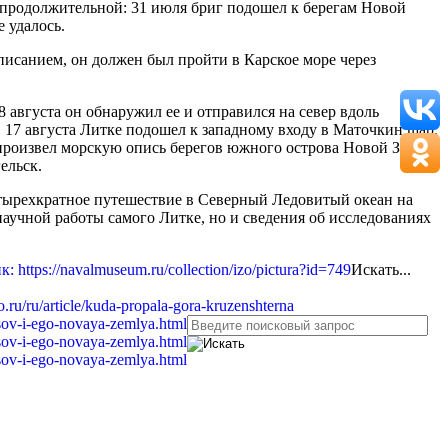
епродолжительной: 31 июля бриг подошел к берегам Новой
 удалось.
писанием, он должен был пройти в Карское море через
 августа он обнаружил ее и отправился на север вдоль
. 17 августа Литке подошел к западному входу в Маточкин шар,
е произвел морскую опись берегов южного острова Новой Земли
ельск.
етырехкратное путешествие в Северный Ледовитый океан на
научной работы самого Литке, но и сведения об исследованиях
Искать...