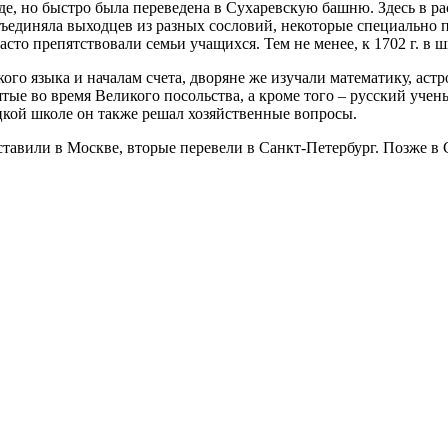
де, но быстро была переведена в Сухаревскую башню. Здесь в 
бъединяла выходцев из разных сословий, некоторые специально 
то препятствовали семьи учащихся. Тем не менее, к 1702 г. в ш
го языка и началам счета, дворяне же изучали математику, аст
ятые во время Великого посольства, а кроме того – русский у
цкой школе он также решал хозяйственные вопросы.
ставили в Москве, вторые перевели в Санкт-Петербург. Позже в