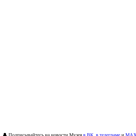
🔔 Подписывайтесь на новости Музея
в ВК
,
в телеграме
и
MA