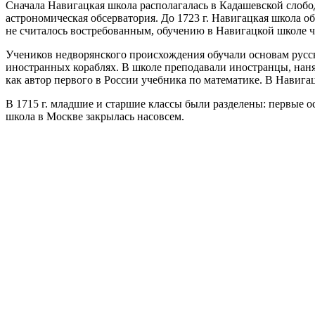
Сначала Навигацкая школа располагалась в Кадашевской слобо
астрономическая обсерватория. До 1723 г. Навигацкая школа о
не считалось востребованным, обучению в Навигацкой школе час
Учеников недворянского происхождения обучали основам русско
иностранных кораблях. В школе преподавали иностранцы, нан
как автор первого в России учебника по математике. В Навига
В 1715 г. младшие и старшие классы были разделены: первые о
школа в Москве закрылась насовсем.