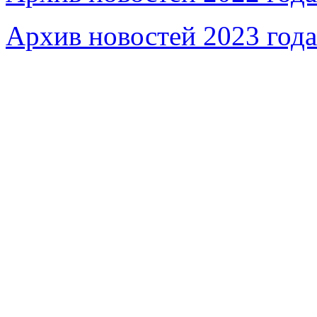
Архив новостей 2023 года
Федеральное бюджетное учреждение «Музей морс
речного флота»
115035, г. Москва, ул. Большая Ордынка, д. 19, стр.
© Условия использования материалов сайта