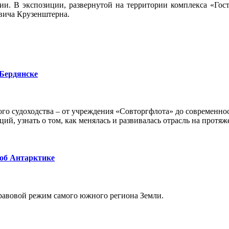
ии. В экспозиции, развернутой на территории комплекса «Гос
вича Крузенштерна.
 Бердянске
го судоходства – от учреждения «Совторгфлота» до современно
ий, узнать о том, как менялась и развивалась отрасль на протяж
 об Антарктике
равовой режим самого южного региона Земли.