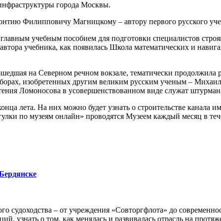
 инфраструктуры города Москвы.
онтию Филипповичу Магницкому – автору первого русского уче
 главным учебным пособием для подготовки специалистов строя
а автора учебника, как появилась Школа математических и навиг
шедшая на Северном речном вокзале, тематически продолжила р
риборах, изобретенных другим великим русским ученым – Миха
ения Ломоносова в усовершенствованном виде служат штурмана
онца лета. На них можно будет узнать о строительстве канала 
улки по музеям онлайн» проводятся Музеем каждый месяц в теч
 Бердянске
го судоходства – от учреждения «Совторгфлота» до современно
ий, узнать о том, как менялась и развивалась отрасль на протяж