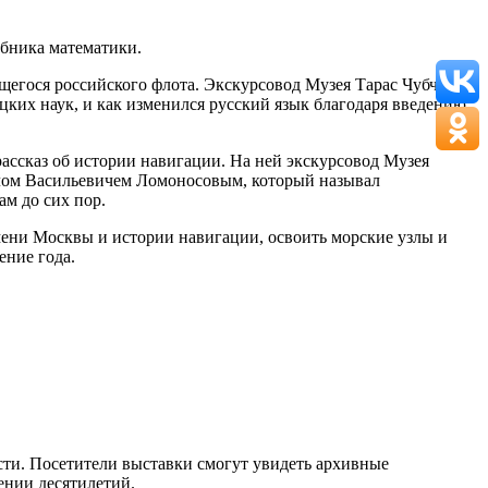
бника математики.
щегося российского флота. Экскурсовод Музея Тарас Чубчик
ацких наук, и как изменился русский язык благодаря введению
ассказ об истории навигации. На ней экскурсовод Музея
илом Васильевичем Ломоносовым, который называл
м до сих пор.
имени Москвы и истории навигации, освоить морские узлы и
ение года.
сти. Посетители выставки смогут увидеть архивные
ении десятилетий.