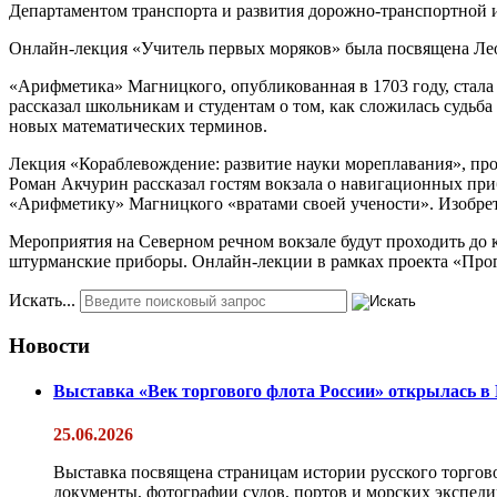
Департаментом транспорта и развития дорожно-транспортной
Онлайн-лекция «Учитель первых моряков» была посвящена Ле
«Арифметика» Магницкого, опубликованная в 1703 году, стала
рассказал школьникам и студентам о том, как сложилась судьб
новых математических терминов.
Лекция «Кораблевождение: развитие науки мореплавания», про
Роман Акчурин рассказал гостям вокзала о навигационных п
«Арифметику» Магницкого «вратами своей учености». Изобрет
Мероприятия на Северном речном вокзале будут проходить до к
штурманские приборы. Онлайн-лекции в рамках проекта «Прог
Искать...
Новости
Выставка «Век торгового флота России» открылась в
25.06.2026
Выставка посвящена страницам истории русского торгово
документы, фотографии судов, портов и морских экспедиц