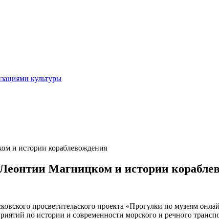
изациями культуры
ком и истории кораблевождения
о Леонтии Магницком и истории корабле
сковского просветительского проекта «Прогулки по музеям онлай
иятий по истории и современности морского и речного транспор