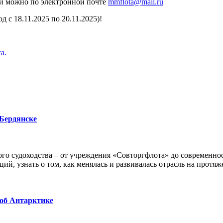
ики можно по электронной почте
mmflota@mail.ru
 с 18.11.2025 по 20.11.2025)!
а.
 Бердянске
го судоходства – от учреждения «Совторгфлота» до современно
ий, узнать о том, как менялась и развивалась отрасль на протяж
 об Антарктике